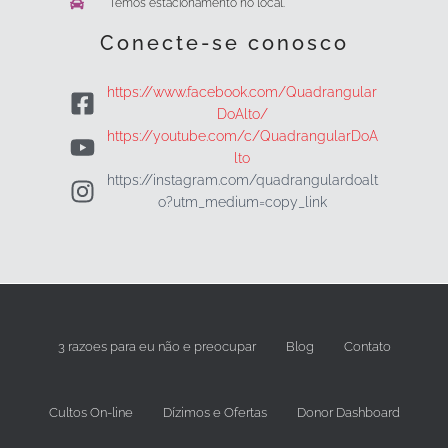
Temos estacionamento no local.
Conecte-se conosco
https://www.facebook.com/Quadrangular
DoAlto/
https://youtube.com/c/QuadrangularDoA
lto
https://instagram.com/quadrangulardoalt
o?utm_medium=copy_link
3 razoes para eu não e preocupar
Blog
Contato
Cultos On-line
Dízimos e Ofertas
Donor Dashboard