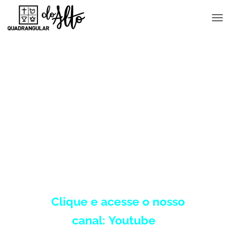
A
L
T
E
R
N
A
CULTOS:
R
N
Quintas Feiras
A
V
E
20h (
Online e Presencial)
G
A
Domingos:
Ç
Ã
O
8h, 10h (Online e Presencial) e 18h
Clique e acesse o nosso
canal:
Youtube