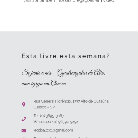
Assista também nossas pregações em vídeo
Esta livre esta semana?
Se junte a nós – Quadrangular do Alto,
uma igreja em Osasco
Rua General Florêncio, 1337 Alto de Quitaúna,
Osasco – SP
Tel: (11) 3695-3067
Whatsapp: (11) 96594-9494
ieqdoalto01@gmail.com