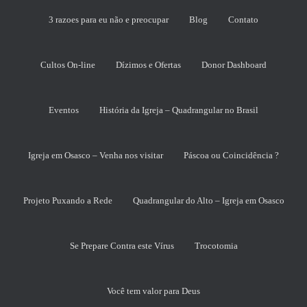
3 razoes para eu não e preocupar
Blog
Contato
Cultos On-line
Dízimos e Ofertas
Donor Dashboard
Eventos
História da Igreja – Quadrangular no Brasil
Igreja em Osasco – Venha nos visitar
Páscoa ou Coincidência ?
Projeto Puxando a Rede
Quadrangular do Alto – Igreja em Osasco
Se Prepare Contra este Vírus
Trocotomia
Você tem valor para Deus