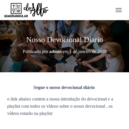
A
L
T
E
R
Nosso Devocional Diario
N
A
Publicado por
admin
em
1 de janeiro de 2020
R
N
A
V
E
G
A
Segue o nosso devocional diário
Ç
Ã
o link abaixo contem a nossa introdução do devocional e a
O
playlist com todos os vídeos sobre o nosso devocional , os
vídeos estarão na playlist