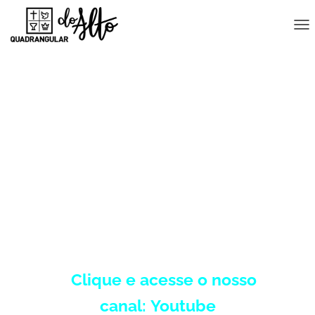
A
L
T
E
R
N
A
CULTOS:
R
N
Quintas Feiras
A
V
E
20h (
Online e Presencial)
G
A
Domingos:
Ç
Ã
O
8h, 10h (Online e Presencial) e 18h
Clique e acesse o nosso
canal:
Youtube