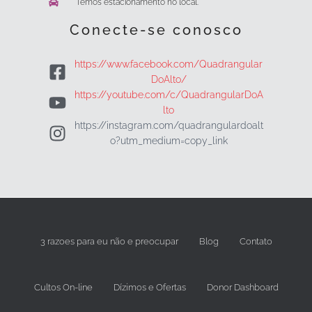
Temos estacionamento no local.
Conecte-se conosco
https://www.facebook.com/Quadrangular
DoAlto/
https://youtube.com/c/QuadrangularDoA
lto
https://instagram.com/quadrangulardoalt
o?utm_medium=copy_link
3 razoes para eu não e preocupar
Blog
Contato
Cultos On-line
Dízimos e Ofertas
Donor Dashboard