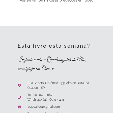
Assista também nossas pregações em vídeo
Esta livre esta semana?
Se junte a nós – Quadrangular do Alto,
uma igreja em Osasco
Rua General Florêncio, 1337 Alto de Quitaúna,
Osasco – SP
Tel: (11) 3695-3067
Whatsapp: (11) 96594-9494
ieqdoalto01@gmail.com