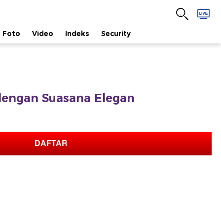
Foto
Video
Indeks
Security
engan Suasana Elegan
DAFTAR