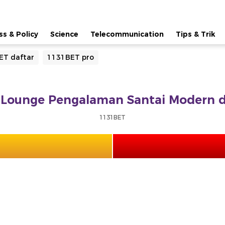
ss & Policy
Science
Telecommunication
Tips & Trik
ET daftar
1131BET pro
Lounge Pengalaman Santai Modern d
1131BET