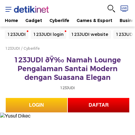
Home
Gadget
Cyberlife
Games & Esport
Busine
Yang sedang ramai dicari
123JUDI
123JUDI login
123JUDI website
123JUDI
Loading...
123JUDI
Cyberlife
Terakhir yang dicari
123JUDI ðŸ‰ Namah Lounge
Loading...
Pengalaman Santai Modern
dengan Suasana Elegan
123JUDI
LOGIN
DAFTAR