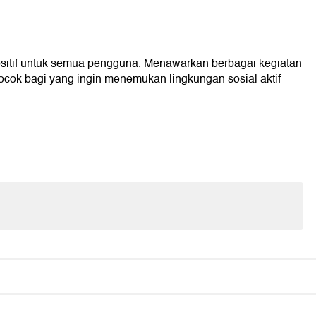
sitif untuk semua pengguna. Menawarkan berbagai kegiatan
ocok bagi yang ingin menemukan lingkungan sosial aktif