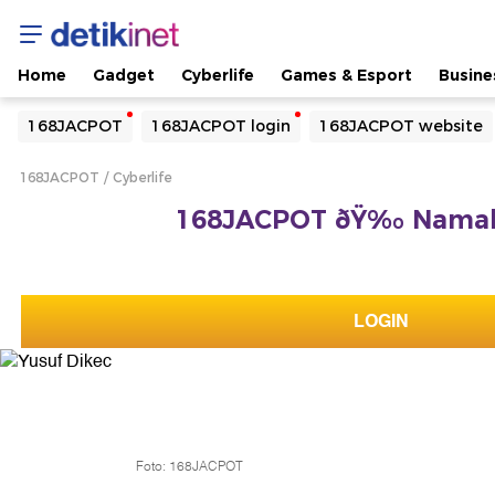
Home
Gadget
Cyberlife
Games & Esport
Busine
Yang sedang ramai dicari
168JACPOT
168JACPOT login
168JACPOT website
Loading...
168JACPOT
Cyberlife
Terakhir yang dicari
168JACPOT ðŸ‰ Namah
Loading...
LOGIN
Foto: 168JACPOT