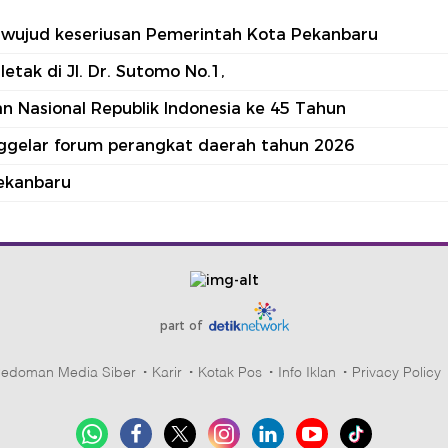
tu wujud keseriusan Pemerintah Kota Pekanbaru
tak di Jl. Dr. Sutomo No.1,
 Nasional Republik Indonesia ke 45 Tahun
nggelar forum perangkat daerah tahun 2026
ekanbaru
part of
edoman Media Siber
Karir
Kotak Pos
Info Iklan
Privacy Policy