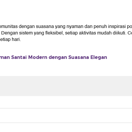
munitas dengan suasana yang nyaman dan penuh inspirasi po
gan sistem yang fleksibel, setiap aktivitas mudah diikuti. C
iap hari.
an Santai Modern dengan Suasana Elegan