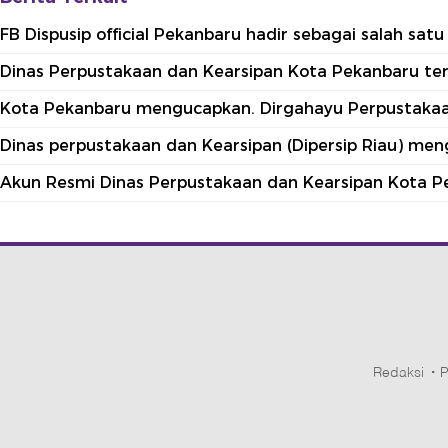
FB Dispusip official Pekanbaru hadir sebagai salah sa
Dinas Perpustakaan dan Kearsipan Kota Pekanbaru terle
Kota Pekanbaru mengucapkan. Dirgahayu Perpustakaan
Dinas perpustakaan dan Kearsipan (Dipersip Riau) me
Akun Resmi Dinas Perpustakaan dan Kearsipan Kota P
Redaksi
P