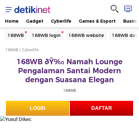
Home
Gadget
Cyberlife
Games & Esport
Busine
Yang sedang ramai dicari
168WB
168WB login
168WB website
168WB daft
Loading...
168WB
Cyberlife
Terakhir yang dicari
168WB ðŸ‰ Namah Lounge
Loading...
Pengalaman Santai Modern
dengan Suasana Elegan
168WB
LOGIN
DAFTAR