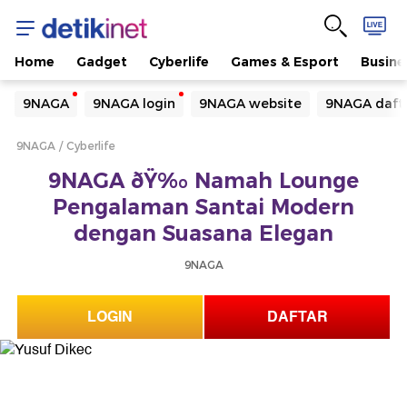
Home
Gadget
Cyberlife
Games & Esport
Busine
Yang sedang ramai dicari
9NAGA
9NAGA login
9NAGA website
9NAGA daft
Loading...
9NAGA
Cyberlife
Terakhir yang dicari
9NAGA ðŸ‰ Namah Lounge
Loading...
Pengalaman Santai Modern
dengan Suasana Elegan
9NAGA
LOGIN
DAFTAR