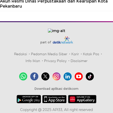
Akun Resmi Dinas Perpustakaan dan Kearsipan Kota
Pekanbaru
part of
Redaksi
Pedoman Media Siber
Karir
Kotak Pos
Info Iklan
Privacy Policy
Disclaimer
Download aplikasi detikcom
Copyright @ 2025 API33, All right reserved