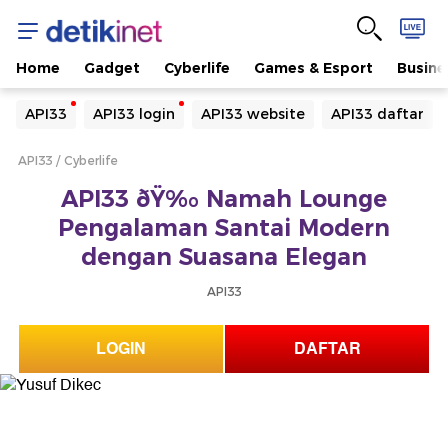
Home
Gadget
Cyberlife
Games & Esport
Busine
Yang sedang ramai dicari
API33
API33 login
API33 website
API33 daftar
Loading...
API33
Cyberlife
Terakhir yang dicari
API33 ðŸ‰ Namah Lounge
Loading...
Pengalaman Santai Modern
dengan Suasana Elegan
API33
LOGIN
DAFTAR