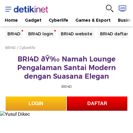
Home
Gadget
Cyberlife
Games & Esport
Busine
Yang sedang ramai dicari
BRI4D
BRI4D login
BRI4D website
BRI4D daftar
Loading...
BRI4D
Cyberlife
Terakhir yang dicari
BRI4D ðŸ‰ Namah Lounge
Loading...
Pengalaman Santai Modern
dengan Suasana Elegan
BRI4D
LOGIN
DAFTAR