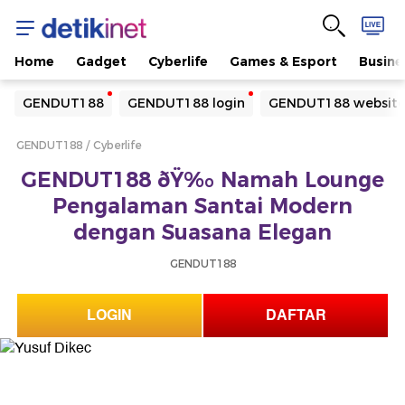
Home
Gadget
Cyberlife
Games & Esport
Busine
Yang sedang ramai dicari
GENDUT188
GENDUT188 login
GENDUT188 websit
Loading...
GENDUT188
Cyberlife
Terakhir yang dicari
GENDUT188 ðŸ‰ Namah Lounge
Loading...
Pengalaman Santai Modern
dengan Suasana Elegan
GENDUT188
LOGIN
DAFTAR