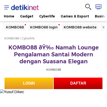
Home
Gadget
Cyberlife
Games & Esport
Busine
Yang sedang ramai dicari
KOMBO88
KOMBO88 login
KOMBO88 website
KO
Loading...
KOMBO88
Cyberlife
Terakhir yang dicari
KOMBO88 ðŸ‰ Namah Lounge
Loading...
Pengalaman Santai Modern
dengan Suasana Elegan
KOMBO88
LOGIN
DAFTAR