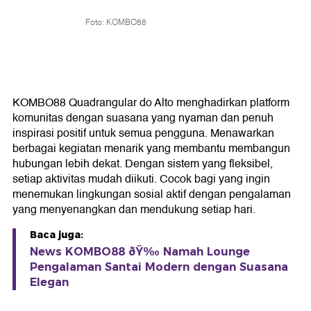
Foto: KOMBO88
KOMBO88 Quadrangular do Alto menghadirkan platform
komunitas dengan suasana yang nyaman dan penuh
inspirasi positif untuk semua pengguna. Menawarkan
berbagai kegiatan menarik yang membantu membangun
hubungan lebih dekat. Dengan sistem yang fleksibel,
setiap aktivitas mudah diikuti. Cocok bagi yang ingin
menemukan lingkungan sosial aktif dengan pengalaman
yang menyenangkan dan mendukung setiap hari.
Baca juga:
News KOMBO88 ðŸ‰ Namah Lounge
Pengalaman Santai Modern dengan Suasana
Elegan