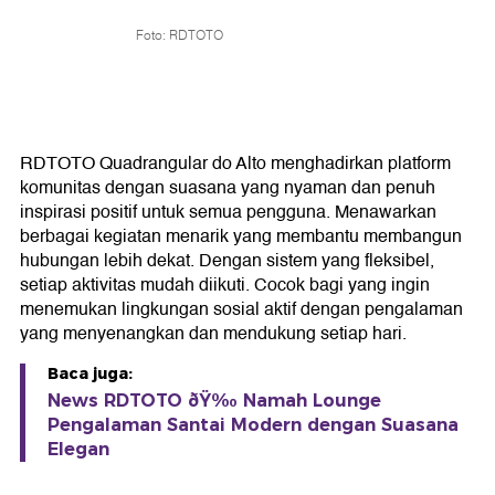
Foto: RDTOTO
RDTOTO Quadrangular do Alto menghadirkan platform
komunitas dengan suasana yang nyaman dan penuh
inspirasi positif untuk semua pengguna. Menawarkan
berbagai kegiatan menarik yang membantu membangun
hubungan lebih dekat. Dengan sistem yang fleksibel,
setiap aktivitas mudah diikuti. Cocok bagi yang ingin
menemukan lingkungan sosial aktif dengan pengalaman
yang menyenangkan dan mendukung setiap hari.
Baca juga:
News RDTOTO ðŸ‰ Namah Lounge
Pengalaman Santai Modern dengan Suasana
Elegan