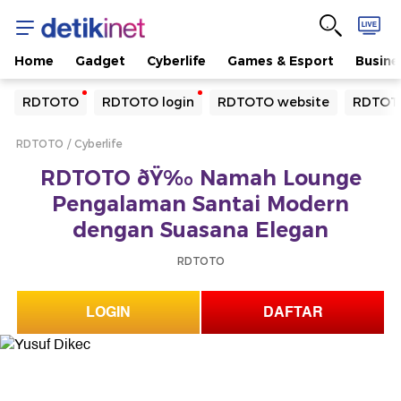
Home
Gadget
Cyberlife
Games & Esport
Busine
Yang sedang ramai dicari
RDTOTO
RDTOTO login
RDTOTO website
RDTOTO
Loading...
RDTOTO
Cyberlife
Terakhir yang dicari
RDTOTO ðŸ‰ Namah Lounge
Loading...
Pengalaman Santai Modern
dengan Suasana Elegan
RDTOTO
LOGIN
DAFTAR