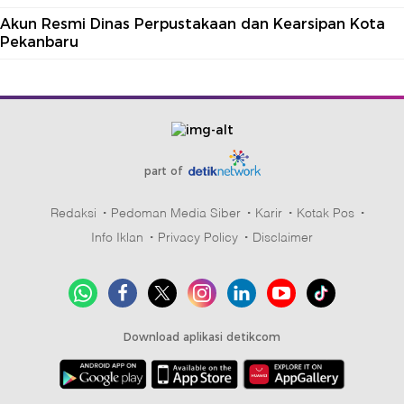
Akun Resmi Dinas Perpustakaan dan Kearsipan Kota
Pekanbaru
part of
Redaksi
Pedoman Media Siber
Karir
Kotak Pos
Info Iklan
Privacy Policy
Disclaimer
Download aplikasi detikcom