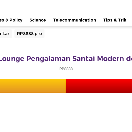
ss & Policy
Science
Telecommunication
Tips & Trik
ftar
RP8888 pro
ounge Pengalaman Santai Modern d
RP8888