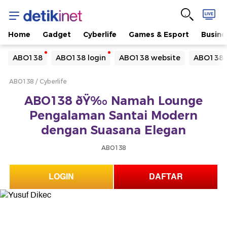
Home
Gadget
Cyberlife
Games & Esport
Busine
Yang sedang ramai dicari
ABO138
ABO138 login
ABO138 website
ABO138 
Loading...
ABO138
Cyberlife
Terakhir yang dicari
ABO138 ðŸ‰ Namah Lounge
Loading...
Pengalaman Santai Modern
dengan Suasana Elegan
ABO138
LOGIN
DAFTAR