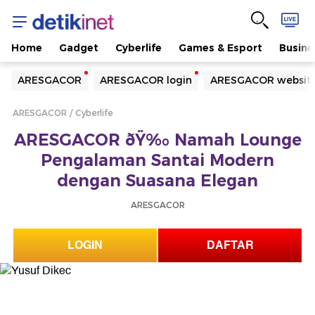
Home
Gadget
Cyberlife
Games & Esport
Busine
Yang sedang ramai dicari
ARESGACOR
ARESGACOR login
ARESGACOR websit
Loading...
ARESGACOR
Cyberlife
Terakhir yang dicari
ARESGACOR ðŸ‰ Namah Lounge
Loading...
Pengalaman Santai Modern
dengan Suasana Elegan
ARESGACOR
LOGIN
DAFTAR