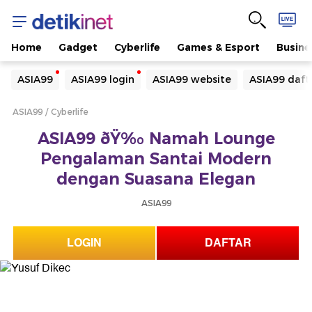
Home
Gadget
Cyberlife
Games & Esport
Busine
Yang sedang ramai dicari
ASIA99
ASIA99 login
ASIA99 website
ASIA99 daft
Loading...
ASIA99
Cyberlife
Terakhir yang dicari
ASIA99 ðŸ‰ Namah Lounge
Loading...
Pengalaman Santai Modern
dengan Suasana Elegan
ASIA99
LOGIN
DAFTAR