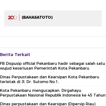
(BAHASATOTO)
Berita Terkait
FB Dispusip official Pekanbaru hadir sebagai salah satu
wujud keseriusan Pemerintah Kota Pekanbaru
Dinas Perpustakaan dan Kearsipan Kota Pekanbaru
terletak di Jl. Dr. Sutomo No.1,
Kota Pekanbaru mengucapkan. Dirgahayu
Perpustakaan Nasional Republik Indonesia ke 45 Tahun
Dinas perpustakaan dan Kearsipan (Dipersip Riau)