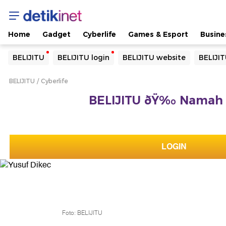
Home
Gadget
Cyberlife
Games & Esport
Busine
Yang sedang ramai dicari
BELIJITU
BELIJITU login
BELIJITU website
BELIJIT
Loading...
BELIJITU
Cyberlife
Terakhir yang dicari
BELIJITU ðŸ‰ Namah 
Loading...
LOGIN
Foto: BELIJITU