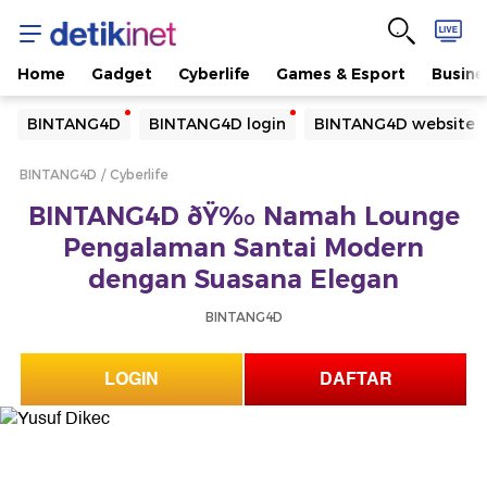
Home
Gadget
Cyberlife
Games & Esport
Busine
Yang sedang ramai dicari
BINTANG4D
BINTANG4D login
BINTANG4D website
Loading...
BINTANG4D
Cyberlife
Terakhir yang dicari
BINTANG4D ðŸ‰ Namah Lounge
Loading...
Pengalaman Santai Modern
dengan Suasana Elegan
BINTANG4D
LOGIN
DAFTAR