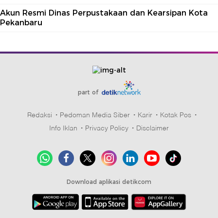
Akun Resmi Dinas Perpustakaan dan Kearsipan Kota
Pekanbaru
part of
Redaksi
Pedoman Media Siber
Karir
Kotak Pos
Info Iklan
Privacy Policy
Disclaimer
Download aplikasi detikcom