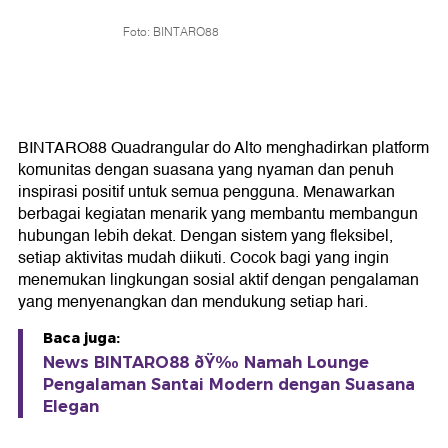
Foto: BINTARO88
BINTARO88 Quadrangular do Alto menghadirkan platform
komunitas dengan suasana yang nyaman dan penuh
inspirasi positif untuk semua pengguna. Menawarkan
berbagai kegiatan menarik yang membantu membangun
hubungan lebih dekat. Dengan sistem yang fleksibel,
setiap aktivitas mudah diikuti. Cocok bagi yang ingin
menemukan lingkungan sosial aktif dengan pengalaman
yang menyenangkan dan mendukung setiap hari.
Baca juga:
News BINTARO88 ðŸ‰ Namah Lounge
Pengalaman Santai Modern dengan Suasana
Elegan