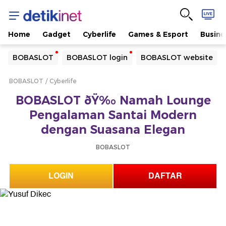
Home
Gadget
Cyberlife
Games & Esport
Busine
Yang sedang ramai dicari
BOBASLOT
BOBASLOT login
BOBASLOT website
Loading...
BOBASLOT
Cyberlife
Terakhir yang dicari
BOBASLOT ðŸ‰ Namah Lounge
Loading...
Pengalaman Santai Modern
dengan Suasana Elegan
BOBASLOT
LOGIN
DAFTAR