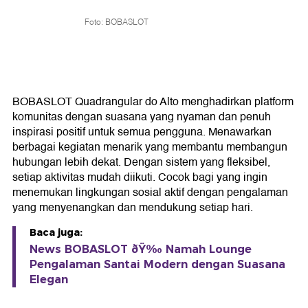
Foto: BOBASLOT
BOBASLOT Quadrangular do Alto menghadirkan platform
komunitas dengan suasana yang nyaman dan penuh
inspirasi positif untuk semua pengguna. Menawarkan
berbagai kegiatan menarik yang membantu membangun
hubungan lebih dekat. Dengan sistem yang fleksibel,
setiap aktivitas mudah diikuti. Cocok bagi yang ingin
menemukan lingkungan sosial aktif dengan pengalaman
yang menyenangkan dan mendukung setiap hari.
Baca juga:
News BOBASLOT ðŸ‰ Namah Lounge
Pengalaman Santai Modern dengan Suasana
Elegan