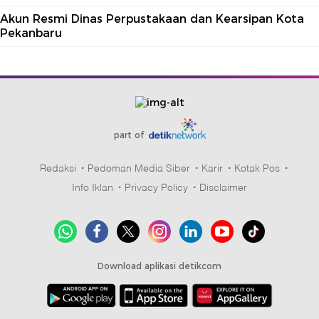
Akun Resmi Dinas Perpustakaan dan Kearsipan Kota
Pekanbaru
part of
Redaksi
Pedoman Media Siber
Karir
Kotak Pos
Info Iklan
Privacy Policy
Disclaimer
Download aplikasi detikcom