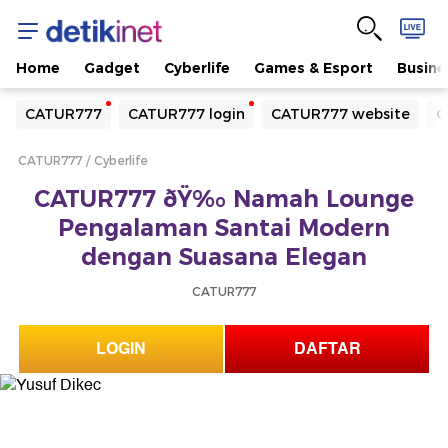
Home
Gadget
Cyberlife
Games & Esport
Busine
Yang sedang ramai dicari
CATUR777
CATUR777 login
CATUR777 website
C
Loading...
CATUR777
Cyberlife
Terakhir yang dicari
CATUR777 ðŸ‰ Namah Lounge
Loading...
Pengalaman Santai Modern
dengan Suasana Elegan
CATUR777
LOGIN
DAFTAR