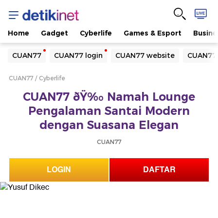
Home
Gadget
Cyberlife
Games & Esport
Busine
Yang sedang ramai dicari
CUAN77
CUAN77 login
CUAN77 website
CUAN77 
Loading...
CUAN77
Cyberlife
Terakhir yang dicari
CUAN77 ðŸ‰ Namah Lounge
Loading...
Pengalaman Santai Modern
dengan Suasana Elegan
CUAN77
LOGIN
DAFTAR