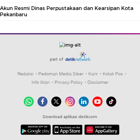
Akun Resmi Dinas Perpustakaan dan Kearsipan Kota
Pekanbaru
part of
Redaksi
Pedoman Media Siber
Karir
Kotak Pos
Info Iklan
Privacy Policy
Disclaimer
Download aplikasi detikcom