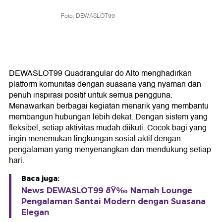
Foto: DEWASLOT99
DEWASLOT99 Quadrangular do Alto menghadirkan
platform komunitas dengan suasana yang nyaman dan
penuh inspirasi positif untuk semua pengguna.
Menawarkan berbagai kegiatan menarik yang membantu
membangun hubungan lebih dekat. Dengan sistem yang
fleksibel, setiap aktivitas mudah diikuti. Cocok bagi yang
ingin menemukan lingkungan sosial aktif dengan
pengalaman yang menyenangkan dan mendukung setiap
hari.
Baca juga:
News DEWASLOT99 ðŸ‰ Namah Lounge
Pengalaman Santai Modern dengan Suasana
Elegan