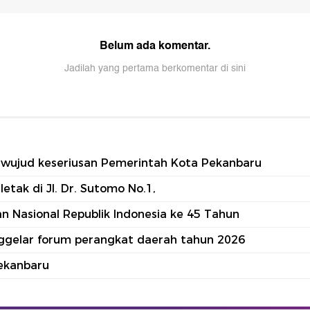
Belum ada komentar.
Jadilah yang pertama berkomentar di sini
tu wujud keseriusan Pemerintah Kota Pekanbaru
tak di Jl. Dr. Sutomo No.1,
 Nasional Republik Indonesia ke 45 Tahun
nggelar forum perangkat daerah tahun 2026
ekanbaru