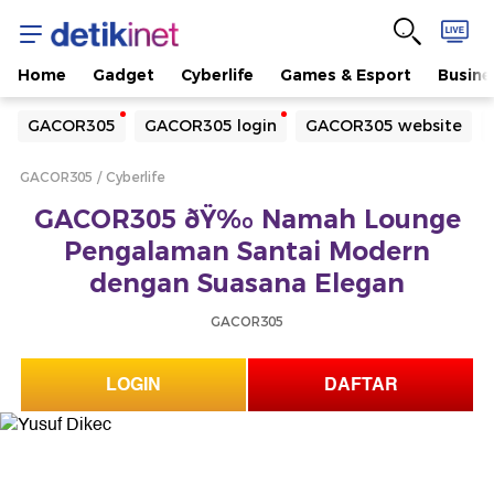
Home
Gadget
Cyberlife
Games & Esport
Busine
Yang sedang ramai dicari
GACOR305
GACOR305 login
GACOR305 website
Loading...
GACOR305
Cyberlife
Terakhir yang dicari
GACOR305 ðŸ‰ Namah Lounge
Loading...
Pengalaman Santai Modern
dengan Suasana Elegan
GACOR305
LOGIN
DAFTAR