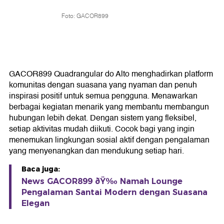
Foto: GACOR899
GACOR899 Quadrangular do Alto menghadirkan platform
komunitas dengan suasana yang nyaman dan penuh
inspirasi positif untuk semua pengguna. Menawarkan
berbagai kegiatan menarik yang membantu membangun
hubungan lebih dekat. Dengan sistem yang fleksibel,
setiap aktivitas mudah diikuti. Cocok bagi yang ingin
menemukan lingkungan sosial aktif dengan pengalaman
yang menyenangkan dan mendukung setiap hari.
Baca juga:
News GACOR899 ðŸ‰ Namah Lounge
Pengalaman Santai Modern dengan Suasana
Elegan