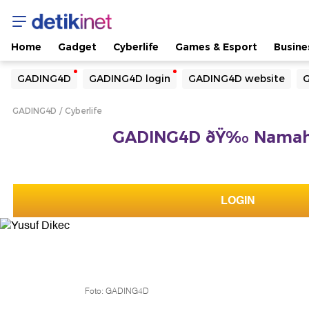
Home
Gadget
Cyberlife
Games & Esport
Busine
Yang sedang ramai dicari
GADING4D
GADING4D login
GADING4D website
G
Loading...
GADING4D
Cyberlife
Terakhir yang dicari
GADING4D ðŸ‰ Namah 
Loading...
LOGIN
Foto: GADING4D