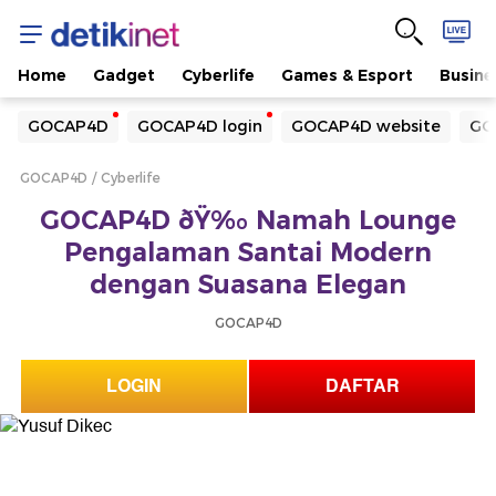
Home
Gadget
Cyberlife
Games & Esport
Busine
Yang sedang ramai dicari
GOCAP4D
GOCAP4D login
GOCAP4D website
GO
Loading...
GOCAP4D
Cyberlife
Terakhir yang dicari
GOCAP4D ðŸ‰ Namah Lounge
Loading...
Pengalaman Santai Modern
dengan Suasana Elegan
GOCAP4D
LOGIN
DAFTAR