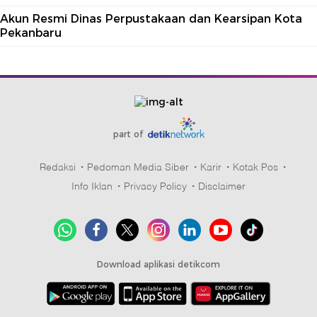
Akun Resmi Dinas Perpustakaan dan Kearsipan Kota
Pekanbaru
part of
Redaksi
Pedoman Media Siber
Karir
Kotak Pos
Info Iklan
Privacy Policy
Disclaimer
Download aplikasi detikcom