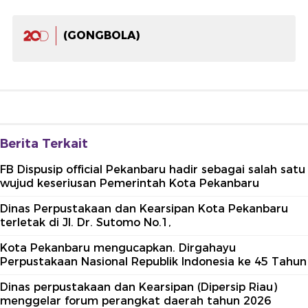
(GONGBOLA)
Berita Terkait
FB Dispusip official Pekanbaru hadir sebagai salah satu
wujud keseriusan Pemerintah Kota Pekanbaru
Dinas Perpustakaan dan Kearsipan Kota Pekanbaru
terletak di Jl. Dr. Sutomo No.1,
Kota Pekanbaru mengucapkan. Dirgahayu
Perpustakaan Nasional Republik Indonesia ke 45 Tahun
Dinas perpustakaan dan Kearsipan (Dipersip Riau)
menggelar forum perangkat daerah tahun 2026