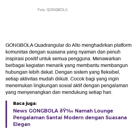
Foto: GONGBOLA
GONGBOLA Quadrangular do Alto menghadirkan platform
komunitas dengan suasana yang nyaman dan penuh
inspirasi positif untuk semua pengguna. Menawarkan
berbagai kegiatan menarik yang membantu membangun
hubungan lebih dekat. Dengan sistem yang fleksibel,
setiap aktivitas mudah diikuti. Cocok bagi yang ingin
menemukan lingkungan sosial aktif dengan pengalaman
yang menyenangkan dan mendukung setiap hari.
Baca juga:
News GONGBOLA ðŸ‰ Namah Lounge
Pengalaman Santai Modern dengan Suasana
Elegan