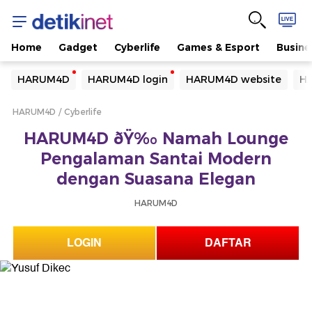
Home
Gadget
Cyberlife
Games & Esport
Busine
Yang sedang ramai dicari
HARUM4D
HARUM4D login
HARUM4D website
HA
Loading...
HARUM4D
Cyberlife
Terakhir yang dicari
HARUM4D ðŸ‰ Namah Lounge
Loading...
Pengalaman Santai Modern
dengan Suasana Elegan
HARUM4D
LOGIN
DAFTAR