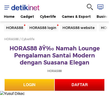
Home
Gadget
Cyberlife
Games & Esport
Busine
Yang sedang ramai dicari
HORAS88
HORAS88 login
HORAS88 website
HOR
Loading...
HORAS88
Cyberlife
Terakhir yang dicari
HORAS88 ðŸ‰ Namah Lounge
Loading...
Pengalaman Santai Modern
dengan Suasana Elegan
HORAS88
LOGIN
DAFTAR