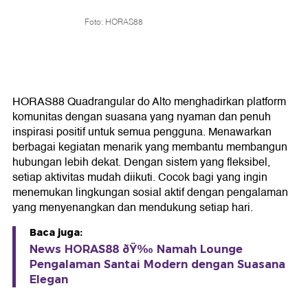
Foto: HORAS88
HORAS88 Quadrangular do Alto menghadirkan platform
komunitas dengan suasana yang nyaman dan penuh
inspirasi positif untuk semua pengguna. Menawarkan
berbagai kegiatan menarik yang membantu membangun
hubungan lebih dekat. Dengan sistem yang fleksibel,
setiap aktivitas mudah diikuti. Cocok bagi yang ingin
menemukan lingkungan sosial aktif dengan pengalaman
yang menyenangkan dan mendukung setiap hari.
Baca juga:
News HORAS88 ðŸ‰ Namah Lounge
Pengalaman Santai Modern dengan Suasana
Elegan