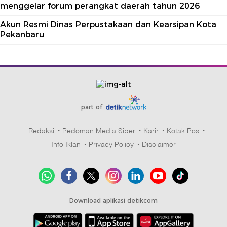
menggelar forum perangkat daerah tahun 2026
Akun Resmi Dinas Perpustakaan dan Kearsipan Kota
Pekanbaru
part of
Redaksi
Pedoman Media Siber
Karir
Kotak Pos
Info Iklan
Privacy Policy
Disclaimer
Download aplikasi detikcom