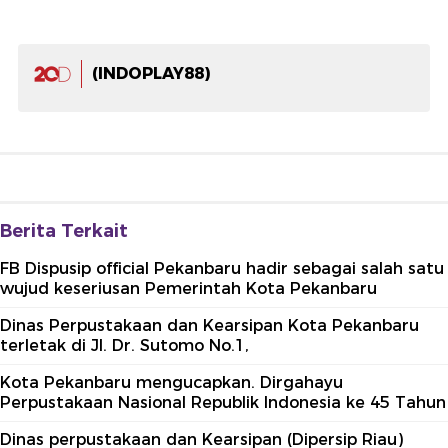
(INDOPLAY88)
Berita Terkait
FB Dispusip official Pekanbaru hadir sebagai salah satu
wujud keseriusan Pemerintah Kota Pekanbaru
Dinas Perpustakaan dan Kearsipan Kota Pekanbaru
terletak di Jl. Dr. Sutomo No.1,
Kota Pekanbaru mengucapkan. Dirgahayu
Perpustakaan Nasional Republik Indonesia ke 45 Tahun
Dinas perpustakaan dan Kearsipan (Dipersip Riau)