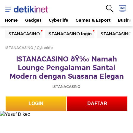
Home
Gadget
Cyberlife
Games & Esport
Busine
Yang sedang ramai dicari
ISTANACASINO
ISTANACASINO login
ISTANACASINO 
Loading...
ISTANACASINO
Cyberlife
Terakhir yang dicari
ISTANACASINO ðŸ‰ Namah
Loading...
Lounge Pengalaman Santai
Modern dengan Suasana Elegan
ISTANACASINO
LOGIN
DAFTAR