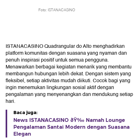
Foto: ISTANACASINO
ISTANACASINO Quadrangular do Alto menghadirkan
platform komunitas dengan suasana yang nyaman dan
penuh inspirasi positif untuk semua pengguna.
Menawarkan berbagai kegiatan menarik yang membantu
membangun hubungan lebih dekat. Dengan sistem yang
fleksibel, setiap aktivitas mudah diikuti. Cocok bagi yang
ingin menemukan lingkungan sosial aktif dengan
pengalaman yang menyenangkan dan mendukung setiap
hari.
Baca juga:
News ISTANACASINO ðŸ‰ Namah Lounge
Pengalaman Santai Modern dengan Suasana
Elegan