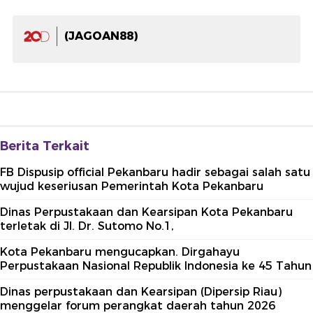
(JAGOAN88)
Berita Terkait
FB Dispusip official Pekanbaru hadir sebagai salah satu
wujud keseriusan Pemerintah Kota Pekanbaru
Dinas Perpustakaan dan Kearsipan Kota Pekanbaru
terletak di Jl. Dr. Sutomo No.1,
Kota Pekanbaru mengucapkan. Dirgahayu
Perpustakaan Nasional Republik Indonesia ke 45 Tahun
Dinas perpustakaan dan Kearsipan (Dipersip Riau)
menggelar forum perangkat daerah tahun 2026