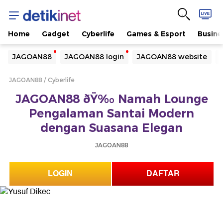
Home
Gadget
Cyberlife
Games & Esport
Busine
Yang sedang ramai dicari
JAGOAN88
JAGOAN88 login
JAGOAN88 website
Loading...
JAGOAN88
Cyberlife
Terakhir yang dicari
JAGOAN88 ðŸ‰ Namah Lounge
Loading...
Pengalaman Santai Modern
dengan Suasana Elegan
JAGOAN88
LOGIN
DAFTAR