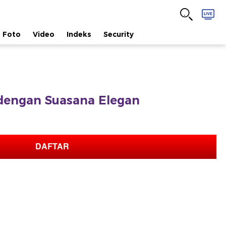
Foto
Video
Indeks
Security
engan Suasana Elegan
DAFTAR