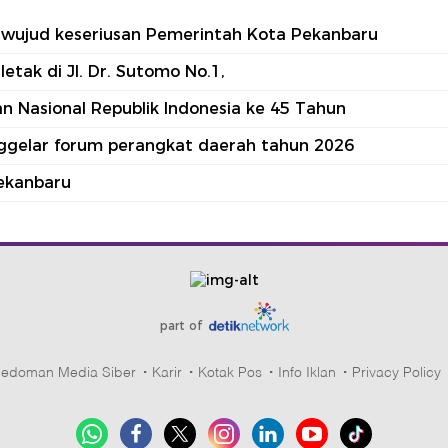
tu wujud keseriusan Pemerintah Kota Pekanbaru
tak di Jl. Dr. Sutomo No.1,
 Nasional Republik Indonesia ke 45 Tahun
nggelar forum perangkat daerah tahun 2026
ekanbaru
part of
edoman Media Siber
Karir
Kotak Pos
Info Iklan
Privacy Policy