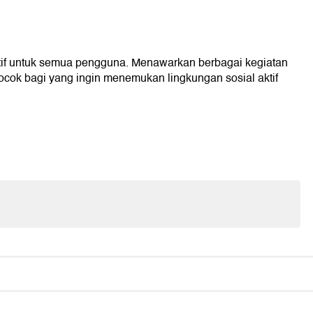
tif untuk semua pengguna. Menawarkan berbagai kegiatan
ocok bagi yang ingin menemukan lingkungan sosial aktif