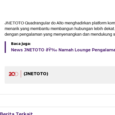
JNETOTO Quadrangular do Alto menghadirkan platform komu
menarik yang membantu membangun hubungan lebih dekat. Den
dengan pengalaman yang menyenangkan dan mendukung set
Baca juga:
News JNETOTO ðŸ‰ Namah Lounge Pengalaman
(JNETOTO)
Berita Terkait