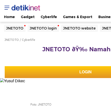
Home
Gadget
Cyberlife
Games & Esport
Busine
Yang sedang ramai dicari
JNETOTO
JNETOTO login
JNETOTO website
JNET
Loading...
JNETOTO
Cyberlife
Terakhir yang dicari
JNETOTO ðŸ‰ Namah 
Loading...
LOGIN
Foto: JNETOTO