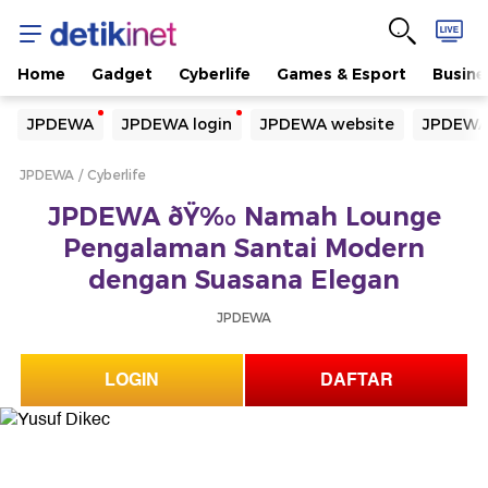
Home
Gadget
Cyberlife
Games & Esport
Busine
Yang sedang ramai dicari
JPDEWA
JPDEWA login
JPDEWA website
JPDEWA
Loading...
JPDEWA
Cyberlife
Terakhir yang dicari
JPDEWA ðŸ‰ Namah Lounge
Loading...
Pengalaman Santai Modern
dengan Suasana Elegan
JPDEWA
LOGIN
DAFTAR