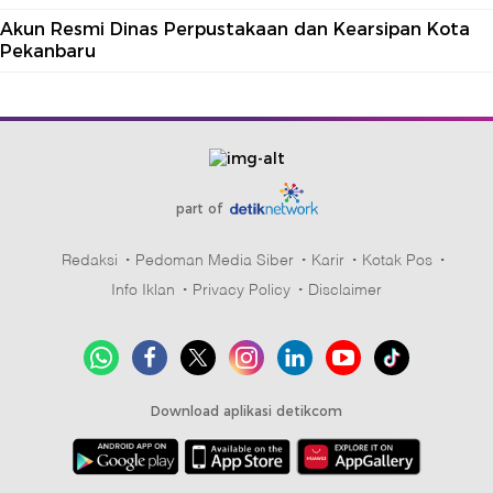
Akun Resmi Dinas Perpustakaan dan Kearsipan Kota
Pekanbaru
part of
Redaksi
Pedoman Media Siber
Karir
Kotak Pos
Info Iklan
Privacy Policy
Disclaimer
Download aplikasi detikcom