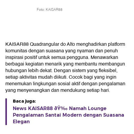
Foto: KAISAR88
KAISAR88 Quadrangular do Alto menghadirkan platform
komunitas dengan suasana yang nyaman dan penuh
inspirasi positif untuk semua pengguna. Menawarkan
berbagai kegiatan menarik yang membantu membangun
hubungan lebih dekat. Dengan sistem yang fleksibel,
setiap aktivitas mudah diikuti. Cocok bagi yang ingin
menemukan lingkungan sosial aktif dengan pengalaman
yang menyenangkan dan mendukung setiap hari.
Baca juga:
News KAISAR88 ðŸ‰ Namah Lounge
Pengalaman Santai Modern dengan Suasana
Elegan