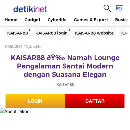
Home
Gadget
Cyberlife
Games & Esport
Busine
Yang sedang ramai dicari
KAISAR88
KAISAR88 login
KAISAR88 website
KAI
Loading...
KAISAR88
Cyberlife
Terakhir yang dicari
KAISAR88 ðŸ‰ Namah Lounge
Loading...
Pengalaman Santai Modern
dengan Suasana Elegan
KAISAR88
LOGIN
DAFTAR