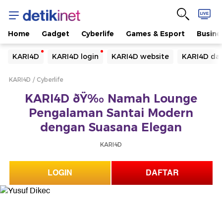
Home
Gadget
Cyberlife
Games & Esport
Busine
Yang sedang ramai dicari
KARI4D
KARI4D login
KARI4D website
KARI4D daf
Loading...
KARI4D
Cyberlife
Terakhir yang dicari
KARI4D ðŸ‰ Namah Lounge
Loading...
Pengalaman Santai Modern
dengan Suasana Elegan
KARI4D
LOGIN
DAFTAR