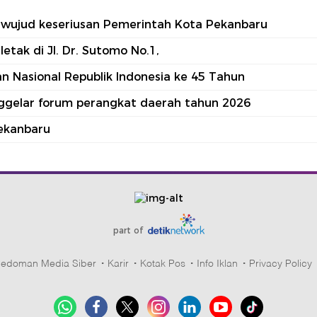
tu wujud keseriusan Pemerintah Kota Pekanbaru
tak di Jl. Dr. Sutomo No.1,
 Nasional Republik Indonesia ke 45 Tahun
nggelar forum perangkat daerah tahun 2026
ekanbaru
part of
edoman Media Siber
Karir
Kotak Pos
Info Iklan
Privacy Policy