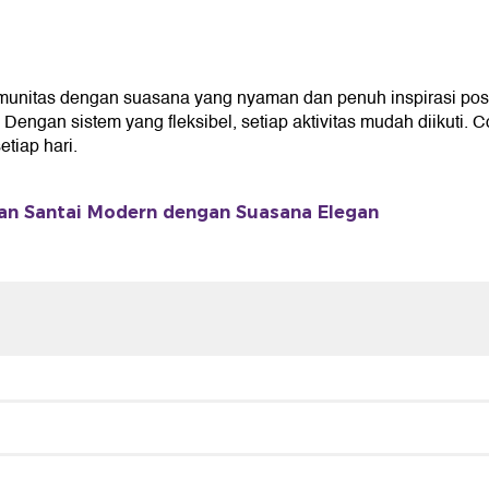
unitas dengan suasana yang nyaman dan penuh inspirasi posi
gan sistem yang fleksibel, setiap aktivitas mudah diikuti. C
iap hari.
 Santai Modern dengan Suasana Elegan