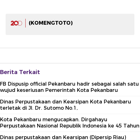
(KOMENGTOTO)
Berita Terkait
FB Dispusip official Pekanbaru hadir sebagai salah satu
wujud keseriusan Pemerintah Kota Pekanbaru
Dinas Perpustakaan dan Kearsipan Kota Pekanbaru
terletak di Jl. Dr. Sutomo No.1,
Kota Pekanbaru mengucapkan. Dirgahayu
Perpustakaan Nasional Republik Indonesia ke 45 Tahun
Dinas perpustakaan dan Kearsipan (Dipersip Riau)