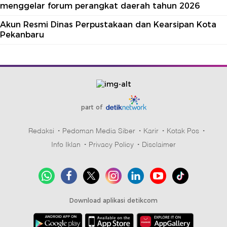
menggelar forum perangkat daerah tahun 2026
Akun Resmi Dinas Perpustakaan dan Kearsipan Kota
Pekanbaru
part of
Redaksi
Pedoman Media Siber
Karir
Kotak Pos
Info Iklan
Privacy Policy
Disclaimer
Download aplikasi detikcom