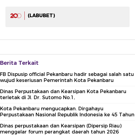
(LABUBET)
Berita Terkait
FB Dispusip official Pekanbaru hadir sebagai salah satu
wujud keseriusan Pemerintah Kota Pekanbaru
Dinas Perpustakaan dan Kearsipan Kota Pekanbaru
terletak di Jl. Dr. Sutomo No.1,
Kota Pekanbaru mengucapkan. Dirgahayu
Perpustakaan Nasional Republik Indonesia ke 45 Tahun
Dinas perpustakaan dan Kearsipan (Dipersip Riau)
menggelar forum perangkat daerah tahun 2026