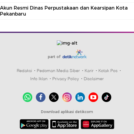
Akun Resmi Dinas Perpustakaan dan Kearsipan Kota
Pekanbaru
part of
Redaksi
Pedoman Media Siber
Karir
Kotak Pos
Info Iklan
Privacy Policy
Disclaimer
Download aplikasi detikcom