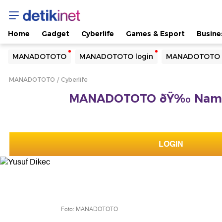
Home
Gadget
Cyberlife
Games & Esport
Busine
Yang sedang ramai dicari
MANADOTOTO
MANADOTOTO login
MANADOTOTO 
Loading...
MANADOTOTO
Cyberlife
Terakhir yang dicari
MANADOTOTO ðŸ‰ Namah
Loading...
LOGIN
Foto: MANADOTOTO