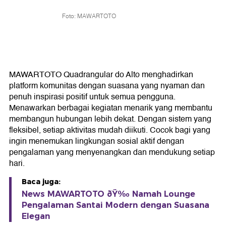
Foto: MAWARTOTO
MAWARTOTO Quadrangular do Alto menghadirkan
platform komunitas dengan suasana yang nyaman dan
penuh inspirasi positif untuk semua pengguna.
Menawarkan berbagai kegiatan menarik yang membantu
membangun hubungan lebih dekat. Dengan sistem yang
fleksibel, setiap aktivitas mudah diikuti. Cocok bagi yang
ingin menemukan lingkungan sosial aktif dengan
pengalaman yang menyenangkan dan mendukung setiap
hari.
Baca juga:
News MAWARTOTO ðŸ‰ Namah Lounge
Pengalaman Santai Modern dengan Suasana
Elegan