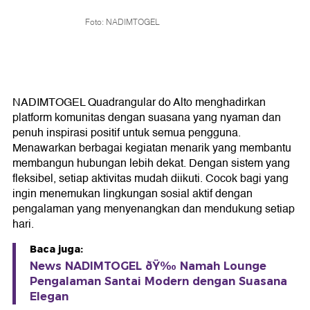
Foto: NADIMTOGEL
NADIMTOGEL Quadrangular do Alto menghadirkan
platform komunitas dengan suasana yang nyaman dan
penuh inspirasi positif untuk semua pengguna.
Menawarkan berbagai kegiatan menarik yang membantu
membangun hubungan lebih dekat. Dengan sistem yang
fleksibel, setiap aktivitas mudah diikuti. Cocok bagi yang
ingin menemukan lingkungan sosial aktif dengan
pengalaman yang menyenangkan dan mendukung setiap
hari.
Baca juga:
News NADIMTOGEL ðŸ‰ Namah Lounge
Pengalaman Santai Modern dengan Suasana
Elegan