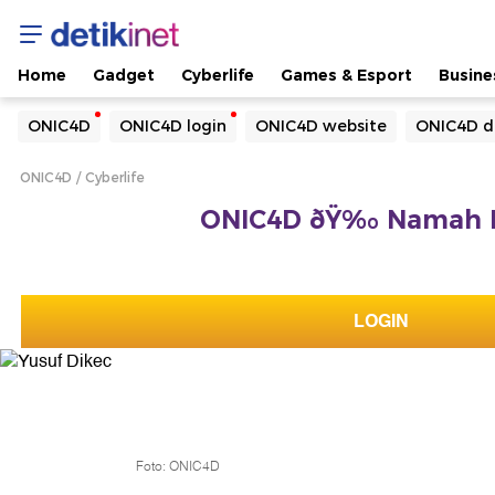
Home
Gadget
Cyberlife
Games & Esport
Busine
Yang sedang ramai dicari
ONIC4D
ONIC4D login
ONIC4D website
ONIC4D d
Loading...
ONIC4D
Cyberlife
Terakhir yang dicari
ONIC4D ðŸ‰ Namah L
Loading...
LOGIN
Foto: ONIC4D