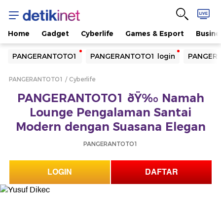
Home
Gadget
Cyberlife
Games & Esport
Busine
Yang sedang ramai dicari
PANGERANTOTO1
PANGERANTOTO1 login
PANGERA
Loading...
PANGERANTOTO1
Cyberlife
Terakhir yang dicari
PANGERANTOTO1 ðŸ‰ Namah
Loading...
Lounge Pengalaman Santai
Modern dengan Suasana Elegan
PANGERANTOTO1
LOGIN
DAFTAR