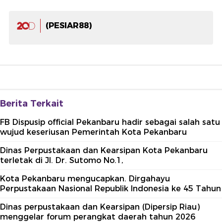
(PESIAR88)
Berita Terkait
FB Dispusip official Pekanbaru hadir sebagai salah satu
wujud keseriusan Pemerintah Kota Pekanbaru
Dinas Perpustakaan dan Kearsipan Kota Pekanbaru
terletak di Jl. Dr. Sutomo No.1,
Kota Pekanbaru mengucapkan. Dirgahayu
Perpustakaan Nasional Republik Indonesia ke 45 Tahun
Dinas perpustakaan dan Kearsipan (Dipersip Riau)
menggelar forum perangkat daerah tahun 2026