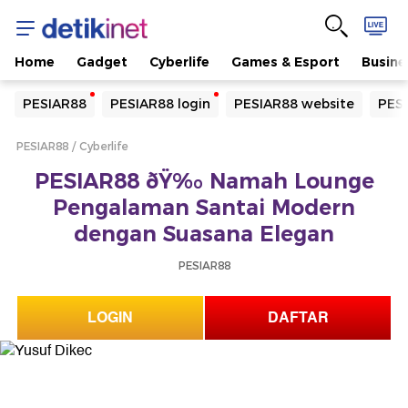
Home
Gadget
Cyberlife
Games & Esport
Busine
Yang sedang ramai dicari
PESIAR88
PESIAR88 login
PESIAR88 website
PESI
Loading...
PESIAR88
Cyberlife
Terakhir yang dicari
PESIAR88 ðŸ‰ Namah Lounge
Loading...
Pengalaman Santai Modern
dengan Suasana Elegan
PESIAR88
LOGIN
DAFTAR